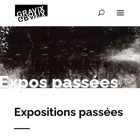
Ex
p
os passées
Expositions passées