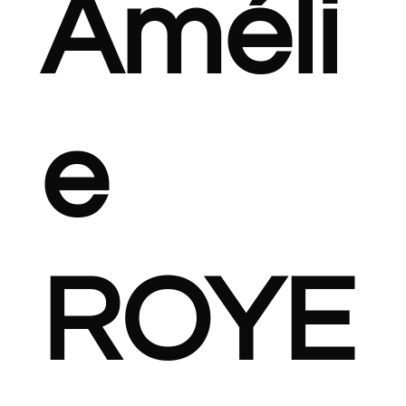
Améli
e
ROYE